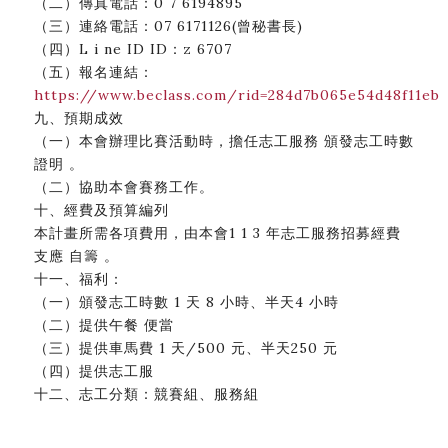
（二）傳真電話：0 7 6194895
（三）連絡電話：07 6171126(曾秘書長)
（四）L i ne ID ID：z 6707
（五）報名連結：
https://www.beclass.com/rid=284d7b065e54d48f11eb
九、預期成效
（一）本會辦理比賽活動時，擔任志工服務 頒發志工時數
證明 。
（二）協助本會賽務工作。
十、經費及預算編列
本計畫所需各項費用，由本會1 1 3 年志工服務招募經費
支應 自籌 。
十一、福利：
（一）頒發志工時數 1 天 8 小時、半天4 小時
（二）提供午餐 便當
（三）提供車馬費 1 天/500 元、半天250 元
（四）提供志工服
十二、志工分類：競賽組、服務組