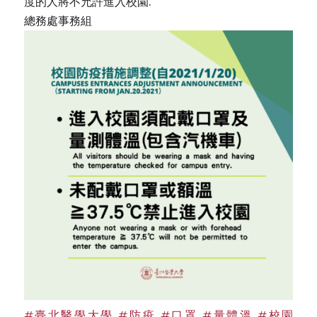
度的人將不允許進入校園.
總務處事務組
#臺北醫學大學
#防疫
#口罩
#量體溫
#校園