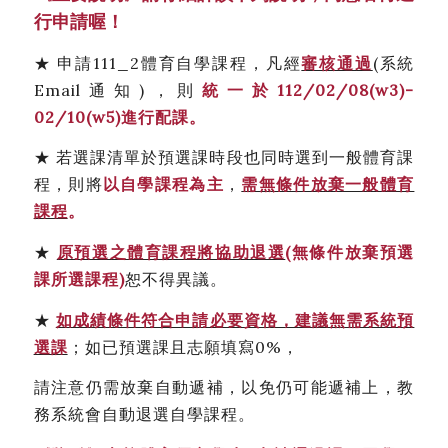
行申請喔！
★ 申請111_2體育自學課程，凡經
審核通過
(
系統
Email通知)，則
統一於
112/02/08(w3)-
02/10(w5)
進行配課。
★ 若選課清單於預選課時段也同時選到一般體育課
程，則將
以自學課程
為主
，
需無條件放棄一般體育
課程
。
★
原預選之體育課程將協助退選
(
無條件放棄預選
課所選課程
)
恕
不得異議。
★
如成績條件符合申請必要資格，建議無需系統預
選課
；
如已預選課且志願填寫0%，
請注意仍需放棄自動遞補，以免仍可能遞補上，
教
務系統會自動退選自學課程。