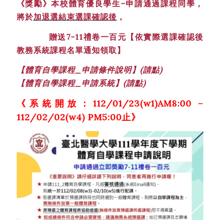
《
獎勵
》
本校體育優良學生
–
申請通過課程同學，
將於
加退選結束
選
課確認後
，
贈送
7-11
禮卷一百元
【
依實際選課確認後
教務系統課程名單通知
領取
】
【體育自學課程_申請條件說明】(請點)
【體育自學課程_申請系統】(請點)
《系統開放：112/01/23(w1)AM8:00 –
112/02/02(w4) PM5:00止》