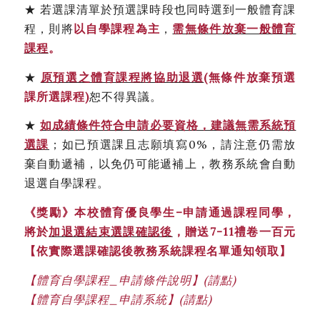
★ 若選課清單於預選課時段也同時選到一般體育課
程，則將
以自學課程為主
，
需無條件放棄一般體育
課程
。
★
原預選之體育課程將協助退選
(
無條件放棄預選
課所選課程
)
恕不得異議。
★
如成績條件符合申請必要資格，建議無需系統預
選課
；如已預選課且志願填寫0%，請注意仍需放
棄自動遞補，以免仍可能遞補上，教務系統會自動
退選自學課程。
《
獎勵
》
本校體育優良學生
–
申請通過課程同學，
將於
加退選結束
選課確認後
，
贈送
7-11
禮卷一百元
【
依實際選課確認後教務系統課程名單通知領取
】
【體育自學課程_申請條件說明】(請點)
【體育自學課程_申請系統】(請點)