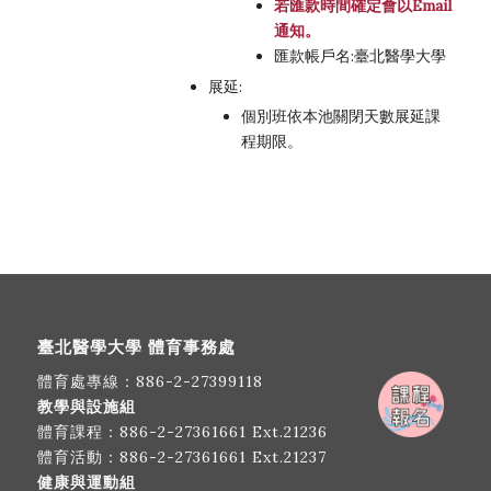
若匯款時間確定會以Email
通知。
匯款帳戶名:臺北醫學大學
展延:
個別班依本池關閉天數展延課
程期限。
臺北醫學大學 體育事務處
體育處專線：
886-2-27399118
教學與設施組
體育課程：
886-2-27361661
Ext.21236
體育活動：
886-2-27361661
Ext.21237
健康與運動組