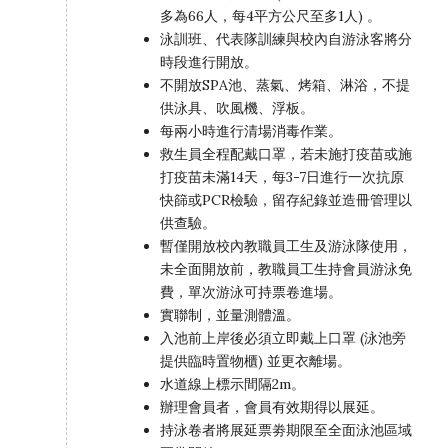
多為66人，每4平方公尺至多1人) 。
泳訓班、代表隊訓練與校內自游泳客將分
時段進行開放。
不開放SPA池、蒸氣、烤箱、淋浴，不提
供泳具、吹風機、浮板。
每兩小時進行清場消毒作業。
救生員全程配戴口罩，若未施打疫苗或施
打疫苗未滿14天，每3-7日進行一次抗原
快篩或PCR檢驗，留存紀錄並造冊管理以
供查驗。
暫僅開放校內教職員工生及游泳隊使用，
未全面開放前，教職員工生持會員游泳免
費，單次游泳可持票卷進場。
實聯制，並量測體溫。
入池前上岸後必須立即戴上口罩 (泳池旁
提供臨時置物櫃) 並更衣離場。
水道線上標示間隔2m。
辦理會員者，會員有效期得以展延。
持泳卷者將展延票劵期限至全面泳池區域