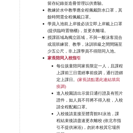
留存紀錄並造冊管理以供查驗。
教練於水中教學應全程佩戴防水口罩，其
餘時間需全程佩戴口罩。
學員入池前上岸後必須立即上岸戴上口罩
(提供臨時置物櫃)，並更衣離場。
授課區域為獨立區域，不與一般泳客混合
或混班練習、教學，泳訓班級之間間隔至
少五公尺，非上課學員不得陪同入池。
家長陪同入校指引
每位孩童陪同家長限定一人，且課程
上課前三日需經事前疫調，通行證綁
定上課日。
(家長請點選此連結填寫
疫調)
進入校園請出示當日通行證及有照片
證件，如人員不符將不得入校，入校
請全程配戴口罩。
入校後請直接至體育館B1泳池，課
程結束後請盡速更衣離校 (依北市指
引不提供淋浴)，勿於本校其它場所