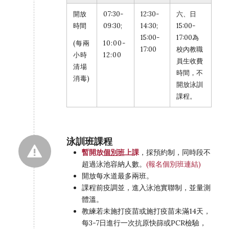
開放
07:30-
12:30-
六、日
時間
09:30;
14:30;
15:00-
15:00-
17:00為
(每兩
10:00-
17:00
校內教職
小時
12:00
員生收費
清場
時間，不
消毒)
開放泳訓
課程。
泳訓班課程
暫開放
個別班
上課
，採預約制，同時段不
超過泳池容納人數。
(報名個別班連結)
開放每水道最多兩班。
課程前疫調並，進入泳池實聯制，並量測
體溫。
教練若未施打疫苗或施打疫苗未滿14天，
每3-7日進行一次抗原快篩或PCR檢驗，