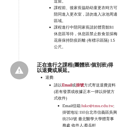
逗留。
課程前、後家長協助幼童更衣時方可
陪同進入更衣室，請勿進入泳池周邊
區域。
課程進行中陪同家長請於體育館B1
休息區等待，休息區禁止飲食並採梅
花座保持防疫距離 (有標示區隔) 1.5
公尺。
正在進行之課程(團體班/個別班)得
以退費或展延。
退費:
請以
Email
或
掛號
方式寄送退費資料
(若有發票或收據正本一律以掛號方
式收件)
Email信箱:
luke@tmu.edu.tw
;
掛號地址:110台北市信義區吳興
街250號 臺北醫學大學體育事
務處 收件人:蔡岳軒