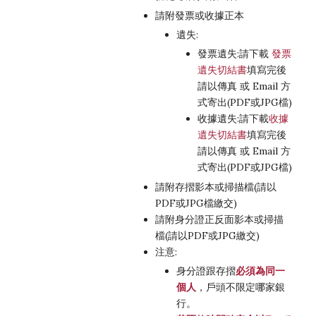
請附發票或收據正本
遺失:
發票遺失:請下載
發票
遺失切結書
填寫完後
請以傳真 或 Email 方
式寄出(PDF或JPG檔)
收據遺失:請下載
收據
遺失切結書
填寫完後
請以傳真 或 Email 方
式寄出(PDF或JPG檔)
請附存摺影本或掃描檔(請以
PDF或JPG檔繳交)
請附身分證正反面影本或掃描
檔(請以PDF或JPG繳交)
注意:
身分證跟存摺
必須為同一
個人
，戶頭不限定哪家銀
行。