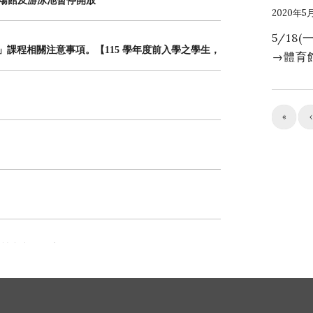
體育場館及游泳池暫停開放
2020年5
5/18
」課程相關注意事項。【115 學年度前入學之學生，
→體育館
】
«
‹
味競賽賽程公告)