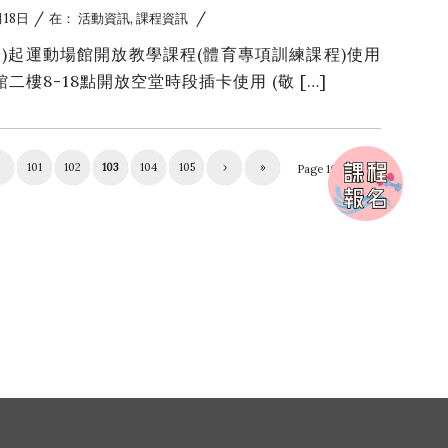
/
/
月18日
在：
活動資訊
,
課程資訊
(一)起運動場館開放教學課程(體育專項訓練課程)使用
二樓8-18點開放空堂時段插卡使用 (敬 […]
101
102
103
104
105
›
»
Page 103 of 115