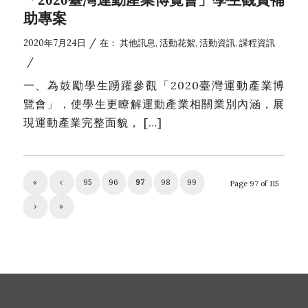
味競賽賽程公告)
助專案
2026年5月12日
/
2020年7月24日
在：
其他訊息
,
活動花絮
,
活動資訊
,
課程資訊
2026年6月泳訓班報名簡章
/
2026年5月6日
一、為鼓勵學生踴躍參觀「2020臺灣運動產業博
🆕📢115-1體育自學課程(體育-體適能)申請說明
覽會」，使學生更瞭解運動產業相關業別內涵，展
【申請時程：115/6/29(w1)AM8:00 – 7/28(w5)
PM5:00止】
現運動產業完整面貌， […]
2026年4月23日
114學年度楓林運動競賽週田徑賽事、趣味競賽報
名資訊
«
‹
95
96
97
98
99
Page 97 of 115
2026年4月23日
【2026 國家地理路跑】交通管制道路及時間宣導
›
»
2026年4月10日
2026年5月泳訓班報名簡章