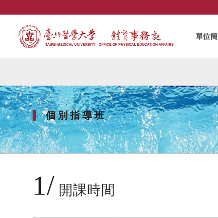
單位簡
個 別 指 導 班
1/
開課時間