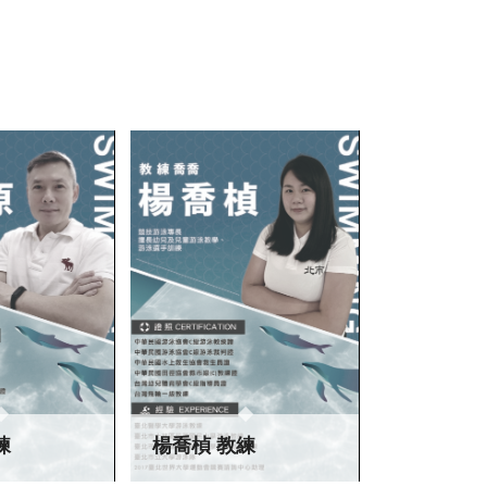
練
楊喬楨 教練