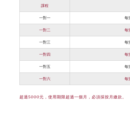
課程
一對一
每
一對二
每
一對三
每
一對四
每
一對五
每
一對六
每
超過5000元，使用期限超過一個月，必須採按月繳款。