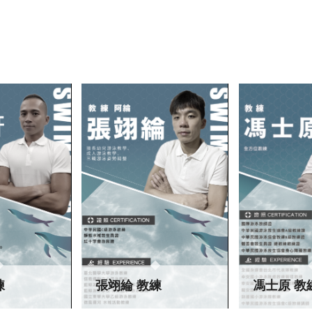
練
張翊綸 教練
馮士原 教