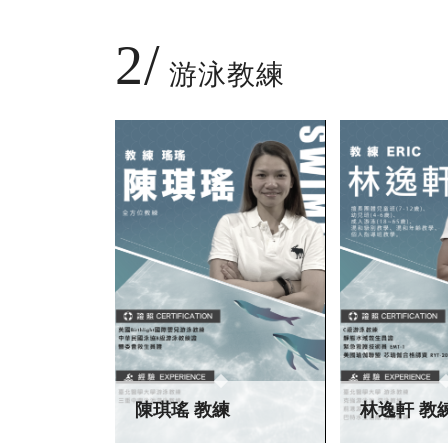
2/
游泳教練
陳琪瑤 教練
林逸軒 教