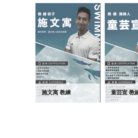
施文寓 教練
童芸宣 教