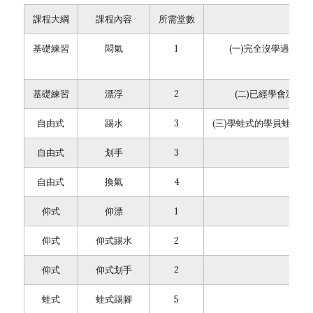
課程大綱
課程內容
所需堂數
基礎練習
悶氣
1
(一)完全沒學過的學員
基礎練習
漂浮
2
(二)已經學會漂浮踢
自由式
踢水
3
(三)學蛙式的學員蛙式踢腳
自由式
划手
3
自由式
換氣
4
仰式
仰漂
1
仰式
仰式踢水
2
仰式
仰式划手
2
蛙式
蛙式踢腳
5