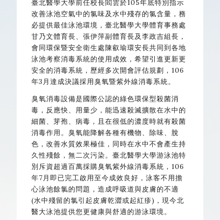
臺北醫學大學前任校長閻雲於105年底特別指示
改善泳池空氣中的氯味及水中殘存的氯含量，務
必提供最佳泳池環境，臺北醫學大學體育事務處
甘乃文體育長、張伊萍副體育長及李政吉組長，
會同環保暨安全衛生處陳叡瑜環安長共同到各地
泳池考察消毒系統的使用成效，希望引進更新更
安全的消毒系統，歷經多次開會評估規劃，106
年3月達成決議採用臭氧暨紫外線消毒系統。
臭氧消毒設備是國際公認的綠色環保型殺菌消
毒，反應快、用量少，能迅速殺滅擴散在水中的
細菌、芽孢、病毒，且在很低的濃度時就有殺菌
消毒作用。臭氧能降解各種有機物、除味、脫
色，改善水質效果極佳，同時在水中不會產生持
久性殘餘，無二次污染。臺北醫學大學游泳池特
別斥資超過百萬採購臭氧紫外線消毒系統，106
年7月即已完工啟用至今成效良好，泳客不用擔
心泳池餘氯的問題，造成呼吸道與皮膚的不適
(水中殘留的氯引起皮膚乾澀或起紅疹)，現今北
醫大泳池提供您更健康與舒適的游泳環境。