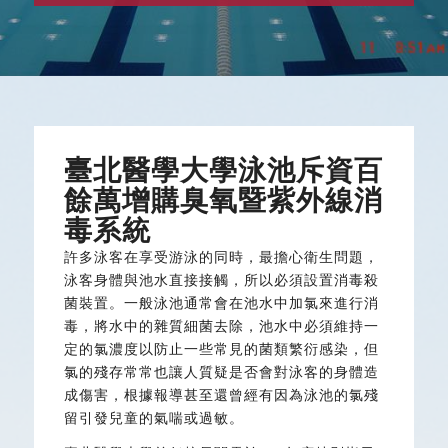
臺北醫學大學泳池斥資百
餘萬增購臭氧暨紫外線消
毒系統
許多泳客在享受游泳的同時，最擔心衛生問題，
泳客身體與池水直接接觸，所以必須設置消毒殺
菌裝置。一般泳池通常會在池水中加氯來進行消
毒，將水中的雜質細菌去除，池水中必須維持一
定的氯濃度以防止一些常見的菌類繁衍感染，但
氯的殘存常常也讓人質疑是否會對泳客的身體造
成傷害，根據報導甚至還曾經有因為泳池的氯殘
留引發兒童的氣喘或過敏。