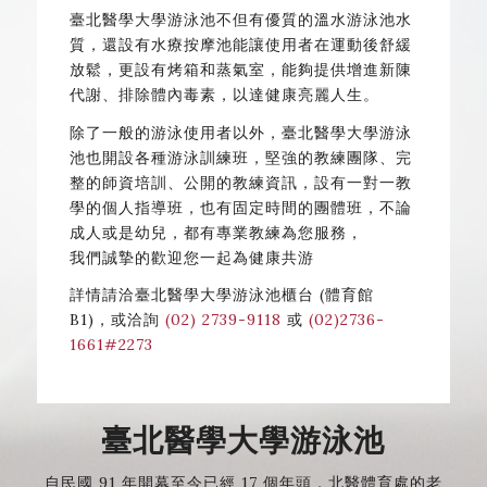
臺北醫學大學游泳池不但有優質的溫水游泳池水
質，還設有水療按摩池能讓使用者在運動後舒緩
放鬆，更設有烤箱和蒸氣室，能夠提供增進新陳
代謝、排除體內毒素，以達健康亮麗人生。
除了一般的游泳使用者以外，臺北醫學大學游泳
池也開設各種游泳訓練班，堅強的教練團隊、完
整的師資培訓、公開的教練資訊，設有一對一教
學的個人指導班，也有固定時間的團體班，不論
成人或是幼兒，都有專業教練為您服務，
我們誠摯的歡迎您一起為健康共游
詳情請洽臺北醫學大學游泳池櫃台 (體育館
B1)，或洽詢
(02) 2739-9118
或
(02)2736-
1661#2273
臺北醫學大學游泳池
自民國
91
年開幕至今已經
17
個年頭，北醫體育處的老