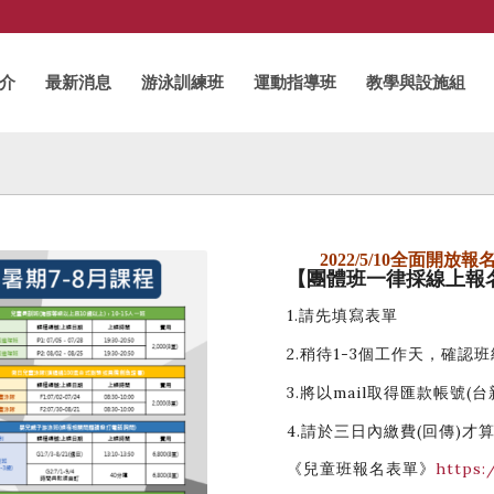
介
最新消息
游泳訓練班
運動指導班
教學與設施組
2022/5/10全面開放報
【團體班一律採線上報
1.請先填寫表單
2.稍待1-3個工作天，確認
3.將以mail取得匯款帳號(台
4.請於三日內繳費(回傳)才
《兒童班報名表單》
https: