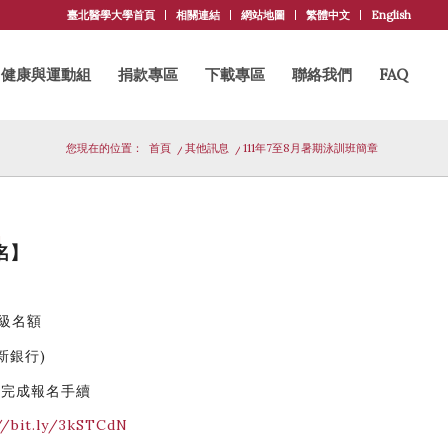
臺北醫學大學首頁
相關連結
網站地圖
繁體中文
English
健康與運動組
捐款專區
下載專區
聯絡我們
FAQ
您現在的位置：
首頁
/
其他訊息
/
111年7至8月暑期泳訓班簡章
名
名】
班級名額
新銀行)
算完成報名手續
//bit.ly/3kSTCdN