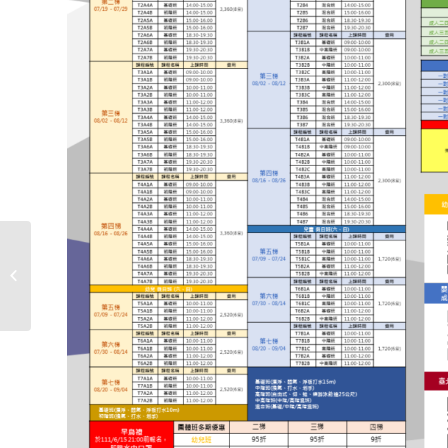
全國大專校院法式滾球
錦標賽競賽成果