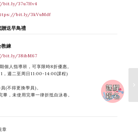
//bit.ly/37u7Hv4
ttps://bit.ly/3kVuMdf
完成贈送早鳥禮
合教練
//bit.ly/38ibM67
買暑期個人指導班，可享限時8折優惠。
/31，週二至周日11:00-14:00課程)
學員(不得更換學員)。
前使用完畢，未使用完畢一律折抵自泳卷。
。
規章