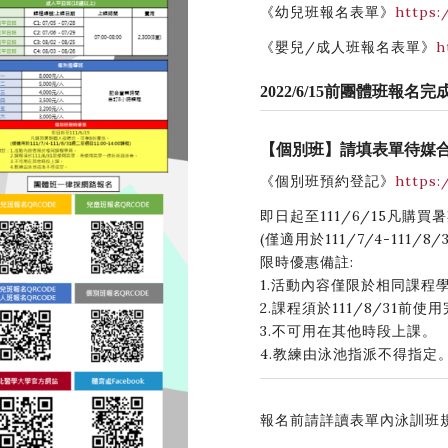
《幼兒班報名表單》
https:
《嬰兒/成人班報名表單》
h
2022/6/15前團體班報名
【個別班】請填表單待媒
《個別班預約登記》
https:
即日起至111/6/15凡購
(僅適用於111/7/4-111/8
限時優惠備註:
1.活動內容僅限於相同課程
2.課程須於111/8/31
3.不可用在其他時段上課。
4.教練由泳池指派不得指定
報名前請詳讀表單內泳訓班