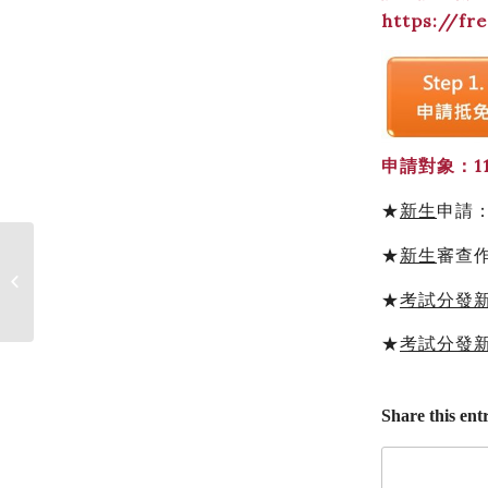
https://fr
申請對象：
1
★
新生
申請：1
★
新生
審查作
111學年度第一學期各場地借用/抽場時
間
★
考試分發
★
考試分發
Share this ent