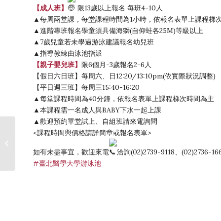
【成人班】
限13歲以上報名 每班4-10人
▲每周兩堂課，每堂課程時間為1小時，依報名表單上課程梯
▲進階專班報名學童須具備海獅(自仰蛙各25M)等級以上
▲7歲兒童若未學過游泳建議報名幼兒班
▲指導教練由泳池指派
【親子嬰兒班】
限6個月-3歲報名2-6人
【假日六日班】每周六、日12:20/13:10pm(依實際狀況調整)
【平日週三班】每周三15:40-16:20
▲每堂課程時間為40分鐘，依報名表單上課程梯次時間為主
▲本課程需一名成人與BABY下水一起上課
▲歡迎預約單堂試上、自組班請來電詢問
★★112_2體育自學課程
<課程時間與價格請詳簡章或報名表單>
申請說明(體育-體適
能)★★申請通過獎勵7-
如有未盡事宜，歡迎來電
洽詢(02)2739-9118、(02)2736-16
11禮卷一百元【申請時
#臺北醫學大學游泳池
程：
113/1/8(w1)AM8:00...