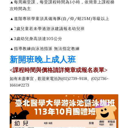
▲每周兩堂課，每堂課程時間為1小時，依簡章上課程梯
次時間為主
▲進階專班學童須具備海豚(自/仰/蛙25M)等級以上
▲7歲兒童若未學過游泳建議報名幼兒班
▲3歲幼兒身高須達105公分
▲指導教練由泳池指派 無法指定教練
新開班晚上成人班
<課程時間與價格請詳簡章或報名表單>
如有未盡事宜，歡迎來電洽詢(02)2739-9118、(02)2736-
1661#2273