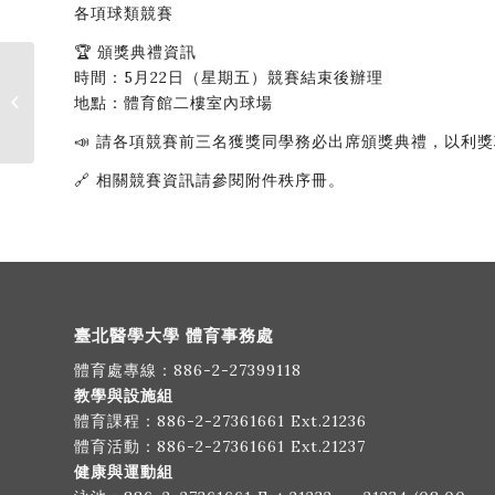
各項球類競賽
🏆 頒獎典禮資訊
時間：5月22日（星期五）競賽結束後辦理
2026年6月泳訓班報名
地點：體育館二樓室內球場
簡章
📣 請各項競賽前三名獲獎同學務必出席頒獎典禮，以利
🔗 相關競賽資訊請參閱附件秩序冊。
臺北醫學大學 體育事務處
體育處專線：
886-2-27399118
教學與設施組
體育課程：
886-2-27361661
Ext.21236
體育活動：
886-2-27361661
Ext.21237
健康與運動組