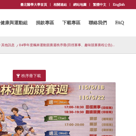
臺北醫學大學首頁
相關連結
網站地圖
繁體中文
English
健康與運動組
捐款專區
下載專區
聯絡我們
FAQ
/
其他訊息
/
114學年度楓林運動競賽週秩序冊(田徑賽事、趣味競賽賽程公告)...
秩序冊下載