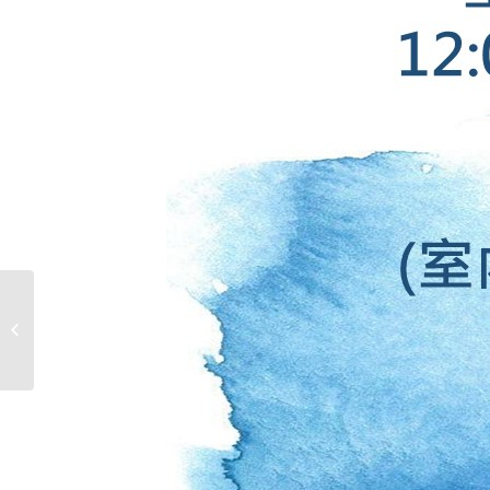
臺北醫學大學1111體育自
學課程申請說明_申請通
過立即獎�...