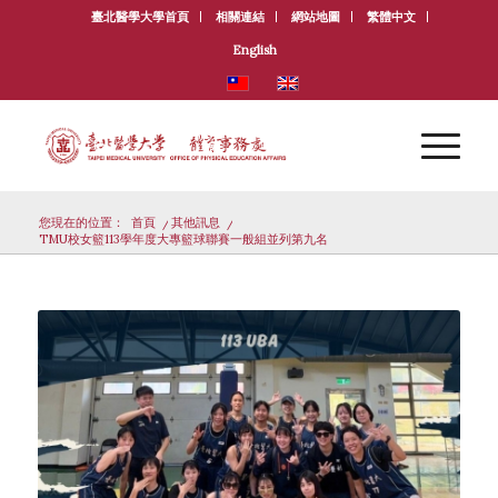
臺北醫學大學首頁
相關連結
網站地圖
繁體中文
English
您現在的位置：
首頁
/
其他訊息
/
TMU校女籃113學年度大專籃球聯賽一般組並列第九名