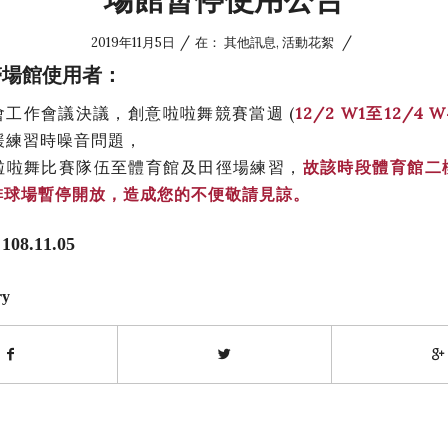
/
/
2019年11月5日
在：
其他訊息
,
活動花絮
醫場館使用者：
會工作會議決議，創意啦啦舞競賽當週 (
12/2 W1至12/4 W
緩練習時噪音問題，
啦啦舞比賽隊伍至體育館及田徑場練習，
故該時段體育館二
排球場暫停開放，造成您的不便敬請見諒。
8.11.05
ry