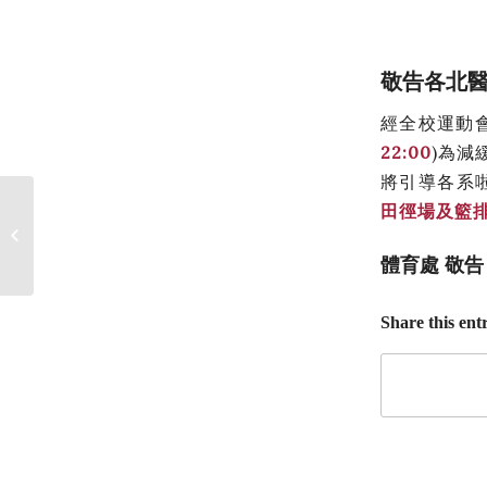
敬告各北
經全校運動
22:00
)為減
將引導各系
田徑場及籃
北醫大羽球校隊赴泰國
進行移地訓練
體育處 敬告 10
Share this ent