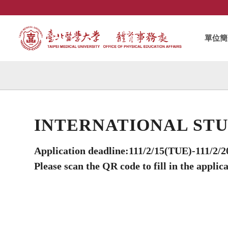
單位簡
INTERNATIONAL STU
Application deadline:111/2/15(TUE)-111/2/20
Please scan the QR code to fill in the applic