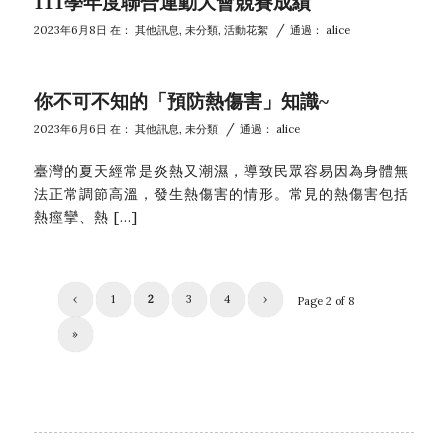
111學年度聯合運動大會競賽成績
/
2023年6月8日
在：
其他訊息
,
未分類
,
活動花絮
通過：
alice
你不可不知的「預防熱傷害」知識~
/
2023年6月6日
在：
其他訊息
,
未分類
通過：
alice
臺灣的夏天經常是炎熱又潮濕，導致民眾容易因為身體無
法正常調節高溫，發生熱傷害的情形。常見的熱傷害包括
熱痙攣、熱 […]
‹
1
2
3
4
›
Page 2 of 8
»