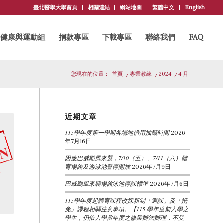
臺北醫學大學首頁
相關連結
網站地圖
繁體中文
English
健康與運動組
捐款專區
下載專區
聯絡我們
FAQ
您現在的位置：
首頁
/
專業教練
/
2024
/
4 月
近期文章
115學年度第一學期各場地借用抽籤時間
2026
年7月16日
因應巴威颱風來襲，7/10（五）、7/11（六）體
育場館及游泳池暫停開放
2026年7月9日
巴威颱風來襲場館泳池停課標準
2026年7月6日
115學年度起體育課程改採新制「選課」及「抵
免」課程相關注意事項。【115 學年度前入學之
學生，仍依入學當年度之修業辦法辦理，不受