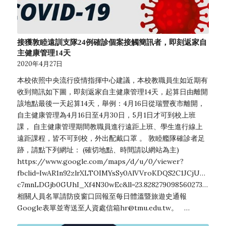
接獲敦睦遠訓支隊24例確診個案接觸簡訊者，即刻返家自
主健康管理14天
2020年4月27日
本校依照中央流行疫情指揮中心建議，本校教職員生如近期有
收到簡訊如下圖，即刻返家自主健康管理14天，起算日由離開
該地點最後一天起算14天，舉例：4月16日從瑞豐夜市離開，
自主健康管理為4月16日至4月30日，5月1日才可到校上班
課， 自主健康管理期間教職員進行遠距上班、學生進行線上
遠距課程，皆不可到校，外出配戴口罩 。 敦睦艦隊確診者足
跡，請點下列網址： (確切地點、時間請以網站為主)
https://www.google.com/maps/d/u/0/viewer?
fbclid=IwAR1n92zlrXLTOIMYsSy0AlVVroKDQS2C1JCjU4ciHXe
c7mnLDGjb0GUhI_Xf4N30wEc&ll=23.828279098560273%2C120
相關人員名單請防疫窗口回報至每日體溫暨旅遊史通報
Google表單並寄送至人資處信箱hr@tmu.edu.tw。 …