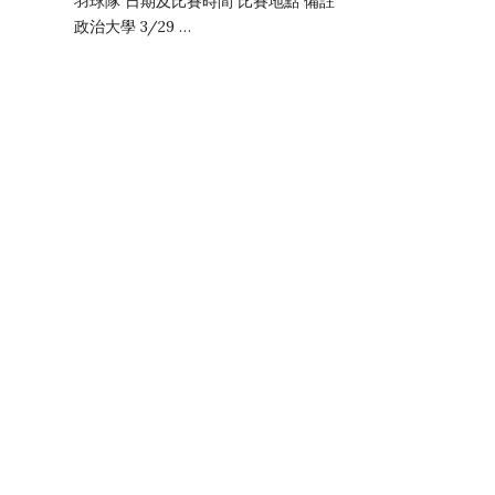
羽球隊 日期及比賽時間 比賽地點 備註
政治大學 3/29 …