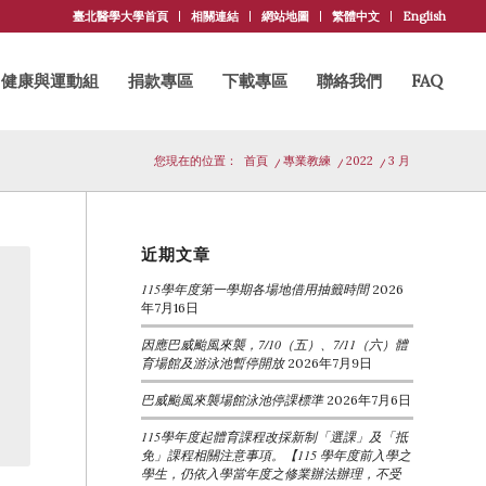
臺北醫學大學首頁
相關連結
網站地圖
繁體中文
English
健康與運動組
捐款專區
下載專區
聯絡我們
FAQ
您現在的位置：
首頁
/
專業教練
/
2022
/
3 月
近期文章
115學年度第一學期各場地借用抽籤時間
2026
年7月16日
因應巴威颱風來襲，7/10（五）、7/11（六）體
育場館及游泳池暫停開放
2026年7月9日
巴威颱風來襲場館泳池停課標準
2026年7月6日
115學年度起體育課程改採新制「選課」及「抵
免」課程相關注意事項。【115 學年度前入學之
學生，仍依入學當年度之修業辦法辦理，不受