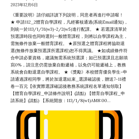
2023年12月6日
《重要說明》請仔細詳讀下列說明，同意者再進行申請喔！
★ 申請112_2體育自學課程，凡經審核通過(系統Email通知)，
則統一於113/1/31(w3)-2/2(w5)進行配課。 ★ 若選課清單於
預選課時段也同時選到一般體育課程，則將以自學課程為主，
需無條件放棄一般體育課程。 ★原預選之體育課程將協助退
選(無條件放棄預選課所選課程)恕不得異議。 ★如成績條件符
合申請必要資格，建議無需系統預選課；如已預選課且志願填
寫0%，請注意仍需放棄自動遞補，以免仍可能遞補上，教務
系統會自動退選自學課程。 ★《獎勵》本校體育優良學生–申
請通過課程同學，將於加退選結束_選課確認後，贈送7-11禮
卷一百元【依實際選課確認後教務系統課程名單通知領取】
【體育自學課程_申請條件說明】(請點) 【體育自學課程_申
請系統】(請點) 【系統開放：113/1/8(w1)AM8:00…