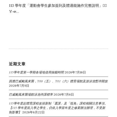
113 學年度「運動會學生參加簽到及體適能施作完整說明」🏃‍♀️
🏅📣…
近期文章
115學年度第一學期各場地借用抽籤時間
2026年7月16日
因應巴威颱風來襲，7/10（五）、7/11（六）體育場館及游泳池暫停開放
2026年7月9日
巴威颱風來襲場館泳池停課標準
2026年7月6日
115學年度起體育課程改採新制「選課」及「抵免」課程相關注意事項。
【115 學年度前入學之學生，仍依入學當年度之修業辦法辦理，不受新
制影響】
2026年6月22日