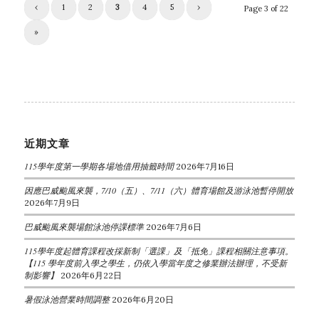
‹
1
2
3
4
5
›
Page 3 of 22
»
近期文章
115學年度第一學期各場地借用抽籤時間
2026年7月16日
因應巴威颱風來襲，7/10（五）、7/11（六）體育場館及游泳池暫停開放
2026年7月9日
巴威颱風來襲場館泳池停課標準
2026年7月6日
115學年度起體育課程改採新制「選課」及「抵免」課程相關注意事項。
【115 學年度前入學之學生，仍依入學當年度之修業辦法辦理，不受新
制影響】
2026年6月22日
暑假泳池營業時間調整
2026年6月20日