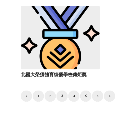
北醫大榮獲體育績優學校傳炬獎
‹
1
2
3
4
5
›
»