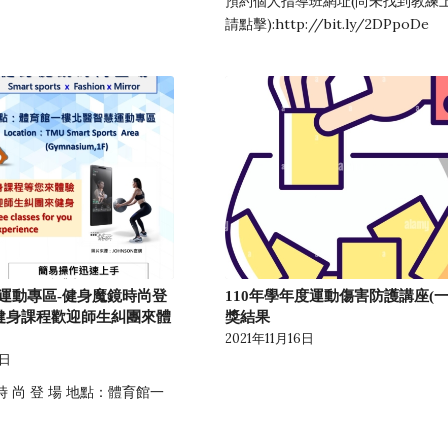
預約個人指導班網址(尚未找到教練
請點擊):http://bit.ly/2DPpoDe
運動專區-健身魔鏡時尚登
110年學年度運動傷害防護講座(一
堂健身課程歡迎師生糾團來體
獎結果
2021年11月16日
7日
 時 尚 登 場 地點：體育館一