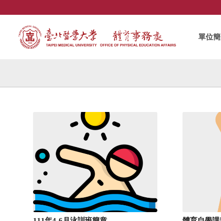
單位簡
111年4-6月泳訓班簡章
體育自學課