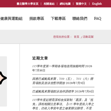
臺北醫學大學首頁
相關連結
網站地圖
繁體中文
English
健康與運動組
捐款專區
下載專區
聯絡我們
FAQ
您現在的位置：
首頁
/
活動花絮
近期文章
115學年度第一學期各場地借用抽籤時間
2026
年7月16日
因應巴威颱風來襲，7/10（五）、7/11（六）體
育場館及游泳池暫停開放
2026年7月9日
巴威颱風來襲場館泳池停課標準
2026年7月6日
115學年度起體育課程改採新制「選課」及「抵
免」課程相關注意事項。【115 學年度前入學之
學生，仍依入學當年度之修業辦法辦理，不受