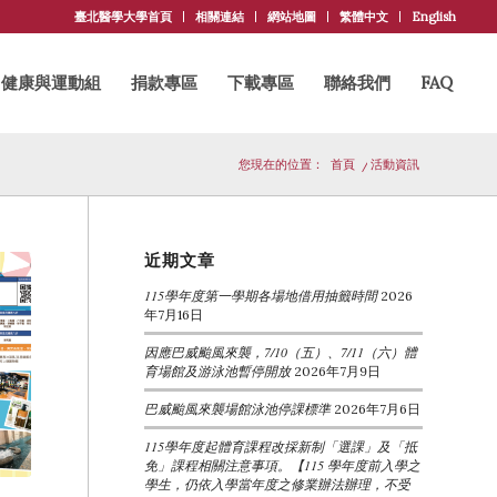
臺北醫學大學首頁
相關連結
網站地圖
繁體中文
English
健康與運動組
捐款專區
下載專區
聯絡我們
FAQ
您現在的位置：
首頁
/
活動資訊
近期文章
115學年度第一學期各場地借用抽籤時間
2026
年7月16日
因應巴威颱風來襲，7/10（五）、7/11（六）體
育場館及游泳池暫停開放
2026年7月9日
巴威颱風來襲場館泳池停課標準
2026年7月6日
115學年度起體育課程改採新制「選課」及「抵
免」課程相關注意事項。【115 學年度前入學之
學生，仍依入學當年度之修業辦法辦理，不受