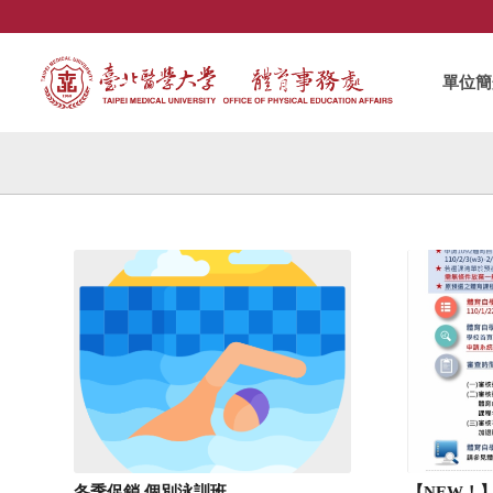
單位簡
冬季促銷 個別泳訓班
【NEW！