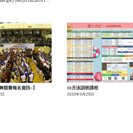
rms.gle/hRQ1tzaLSfDtTn527
舞競賽報名資訊~】
10月泳訓班課程
2日
2020年9月29日