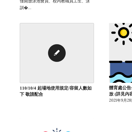
僅開放泳池會員、校內教職員工生、泳
訓�…
體育處公告:9
110/10/4 起場地使用規定/容留人數如
放 (詳見內
下 敬請配合
2021年9月2