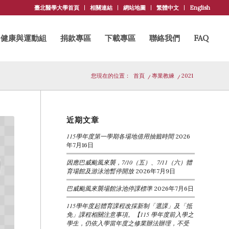
臺北醫學大學首頁
相關連結
網站地圖
繁體中文
English
健康與運動組
捐款專區
下載專區
聯絡我們
FAQ
您現在的位置：
首頁
/
專業教練
/
2021
近期文章
115學年度第一學期各場地借用抽籤時間
2026
年7月16日
因應巴威颱風來襲，7/10（五）、7/11（六）體
育場館及游泳池暫停開放
2026年7月9日
巴威颱風來襲場館泳池停課標準
2026年7月6日
115學年度起體育課程改採新制「選課」及「抵
免」課程相關注意事項。【115 學年度前入學之
學生，仍依入學當年度之修業辦法辦理，不受