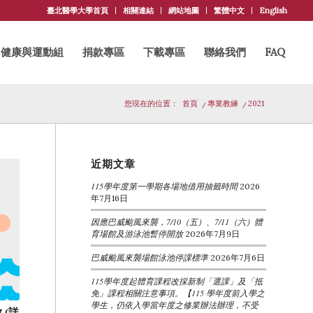
臺北醫學大學首頁
相關連結
網站地圖
繁體中文
English
健康與運動組
捐款專區
下載專區
聯絡我們
FAQ
您現在的位置：
首頁
/
專業教練
/
2021
近期文章
115學年度第一學期各場地借用抽籤時間
2026
年7月16日
因應巴威颱風來襲，7/10（五）、7/11（六）體
育場館及游泳池暫停開放
2026年7月9日
巴威颱風來襲場館泳池停課標準
2026年7月6日
115學年度起體育課程改採新制「選課」及「抵
免」課程相關注意事項。【115 學年度前入學之
學生，仍依入學當年度之修業辦法辦理，不受
 (詳