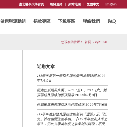
臺北醫學大學首頁
相關連結
網站地圖
繁體中文
English
健康與運動組
捐款專區
下載專區
聯絡我們
FAQ
您現在的位置：
首頁
/
cyh11231
近期文章
115學年度第一學期各場地借用抽籤時間
2026
年7月16日
因應巴威颱風來襲，7/10（五）、7/11（六）體
育場館及游泳池暫停開放
2026年7月9日
巴威颱風來襲場館泳池停課標準
2026年7月6日
115學年度起體育課程改採新制「選課」及「抵
免」課程相關注意事項。【115 學年度前入學之
學生，仍依入學當年度之修業辦法辦理，不受