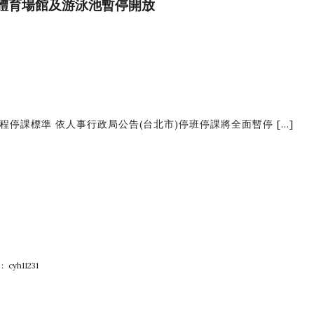
六）體育場館及游泳池暫停開放
停課標準 依人事行政局公告(台北市)停班停課將全面暫停 […]
：
cyh11231